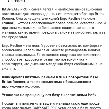
Отзывы
BABY-SAFE
PRO
– самая лёгкая и наиболее инновационная
автолюлька для новорожденных от немецкого бренда Britax
Roemer. Она оснащена
функцией Ergo Recline (наклон
спинки)
, которая обеспечивает более ровное, естественное и
при этом максимально безопасное положение вашего
малыша, как во время поездок в салоне автомобиля, так и за
его пределами.
Ergo Recline – это новый уровень безопасности, комфорта и
эргономики. Теперь вы сами можете регулировать наклон
спинки автолюльки. Естественное полулежачее положение
способствует здоровому развитию позвоночника и
гарантирует, что дыхание младенца будет свободным, а не
сжатым.
Фиксируется штатным ремнем или на поворотной базе
Britax Roemer, а также совместима с большинством
прогулочных колясок.
Установка на вращающуюся базу с креплениями Isofix
Посадить и пристегнуть вашего малыша стало еще проще:
когда автолюлька BABY-SAFE
PRO
установлена базу, просто