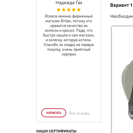
ванова Любовь
Надежда Гах
Федор Степ
Вариант 1
Необходим
ень довольна, что
Искала именно фирменный
Отличный сайт! Ле
тилась именно в этот
магазин Britax, потому что
то, что нужно.
зин. Ответили на все
нравится качество их
необходимая инфор
сы. Помогли подобрать
колясок и кресел. Рада, что
коляскам есть. С з
ель именно под мои
быстро нашла и сам магазин,
оплатой пробл
осы. С оформлением
и коляску, которую хотела.
возникло. Все пр
аза тоже проблем не
Спасибо за скидку на первую
понятно. По доста
ло. Доставили быстро.
покупку, очень приятный
варианты. Все б
Спасибо!
сюрприз
удобно.
Все отзывы
НАПИСАТЬ
НАШИ СЕРТИФИКАТЫ