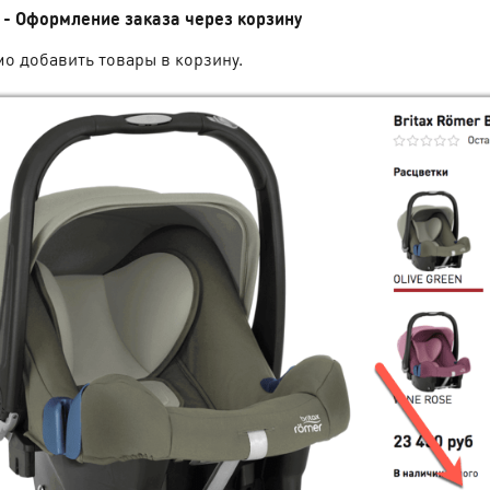
анов
Валентина Григорьева
Екатерина Логунович
 - Оформление заказа через корзину
о добавить товары в корзину.
гко нашел
Покупала коляску сестре в
У нас двойня, так что и все
 Вся
подарок, но немного
расходы на детей выше в 2
мация по
промахнулась с цветом. Ей
раза. Я уже не говорю о том,
аказом и
больше другой нравится. Не
сколько стоят специальные
в
ем не
думала, что смогу поменять,
коляски. Так что
осто и
но на всякий случай
предоставленная нам скидка
вке есть
позвонила. К моей радости
оказалась весьма
ыстро и
проблем с обменом не
существенной, за что
в
возникло. Все быстренько с
огромное спасибо магазину!
менеджером решили,
Еще и доставили быстро и
оформили. Сам обмен тоже
бесплатно!!! Так что нам
много времени не занял.
вдвойне приятно)) Огромное
Через несколько дней новая
спасибо!
коляска была уже у нас.
Спасибо, что идете на
встречу покупателям и
предоставляете такую
услугу!