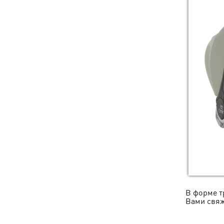
В форме т
Вами свяж