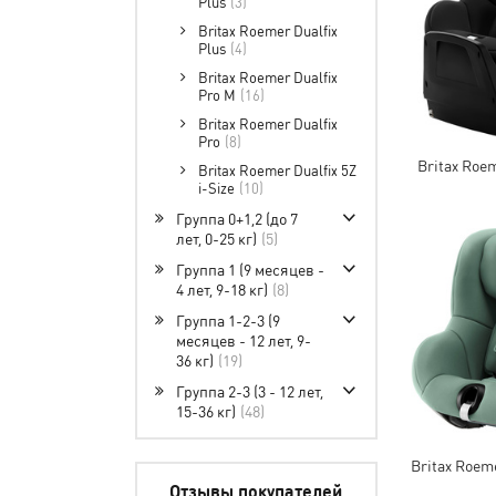
Plus
3
Britax Roemer Dualfix
Plus
4
Britax Roemer Dualfix
Pro M
16
Britax Roemer Dualfix
Pro
8
Britax Roem
Britax Roemer Dualfix 5Z
i-Size
10
Группа 0+1,2 (до 7
лет, 0-25 кг)
5
Группа 1 (9 месяцев -
4 лет, 9-18 кг)
8
Группа 1-2-3 (9
месяцев - 12 лет, 9-
36 кг)
19
Группа 2-3 (3 - 12 лет,
15-36 кг)
48
Britax Roeme
Отзывы покупателей