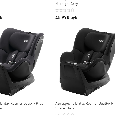
услугу!
Midnight Grey
уб
45 990 руб
Britax Roemer DualFix Plus
Автокресло Britax Roemer DualFix P
ey
Space Black