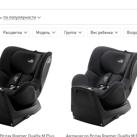
ь:
по популярности
Расцветка
Модель
Группа
Вес ребенка
Возра
анов
Валентина Григорьева
Екатерина Логунович
гко нашел
Покупала коляску сестре в
У нас двойня, так что и все
 Вся
подарок, но немного
расходы на детей выше в 2
мация по
промахнулась с цветом. Ей
раза. Я уже не говорю о том,
аказом и
больше другой нравится. Не
сколько стоят специальные
в
ем не
думала, что смогу поменять,
коляски. Так что
осто и
но на всякий случай
предоставленная нам скидка
вке есть
позвонила. К моей радости
оказалась весьма
ыстро и
проблем с обменом не
существенной, за что
в
возникло. Все быстренько с
огромное спасибо магазину!
менеджером решили,
Еще и доставили быстро и
оформили. Сам обмен тоже
бесплатно!!! Так что нам
много времени не занял.
вдвойне приятно)) Огромное
Через несколько дней новая
спасибо!
коляска была уже у нас.
Спасибо, что идете на
встречу покупателям и
предоставляете такую
Britax Roemer Dualfix M Plus
Автокресло Britax Roemer Dualfix M 