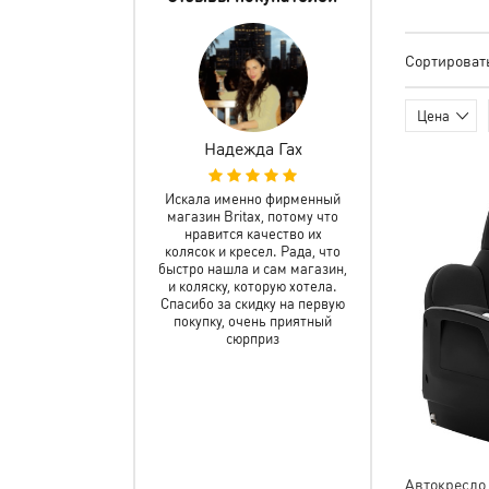
Сортироват
Цена
ванова Любовь
Надежда Гах
Федор Степ
ень довольна, что
Искала именно фирменный
Отличный сайт! Ле
тилась именно в этот
магазин Britax, потому что
то, что нужно.
зин. Ответили на все
нравится качество их
необходимая инфор
сы. Помогли подобрать
колясок и кресел. Рада, что
коляскам есть. С з
ель именно под мои
быстро нашла и сам магазин,
оплатой пробл
осы. С оформлением
и коляску, которую хотела.
возникло. Все пр
аза тоже проблем не
Спасибо за скидку на первую
понятно. По доста
ло. Доставили быстро.
покупку, очень приятный
варианты. Все б
Спасибо!
сюрприз
удобно.
Автокресло 