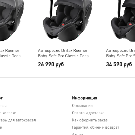
tax Roemer
Автокресло Britax Roemer
Автокресло Br
lassic Deep
Baby-Safe Pro Classic Deep
Baby-Safe Pro 
Black
Black
26 990 руб
34 590 руб
ог
Информация
есла
О компании
е коляски
Оплата и доставка
уары для автокресел
Как оформить заказ
и
Гарантия, обмен и возврат
Акции