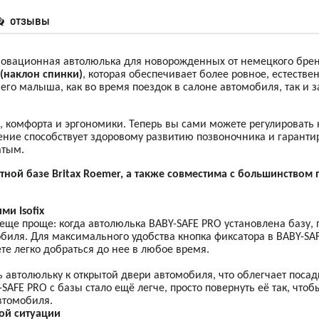
ОТЗЫВЫ
новационная автолюлька для новорожденных от немецкого брен
 (наклон спинки)
, которая обеспечивает более ровное, естестве
о малыша, как во время поездок в салоне автомобиля, так и з
и, комфорта и эргономики. Теперь вы сами можете регулировать
ние способствует здоровому развитию позвоночника и гарантир
атым.
ной базе Britax Roemer, а также совместима с большинством
и Isofix
 еще проще: когда автолюлька BABY-SAFE
PRO
установлена базу, 
обиля. Для максимального удобства кнопка фиксатора в BABY-SA
те легко добраться до нее в любое время.
 автолюльку к открытой двери автомобиля, что облегчает посад
Y-SAFE
PRO
с базы стало ещё легче, просто повернуть её так, чтоб
втомобиля.
ой ситуации