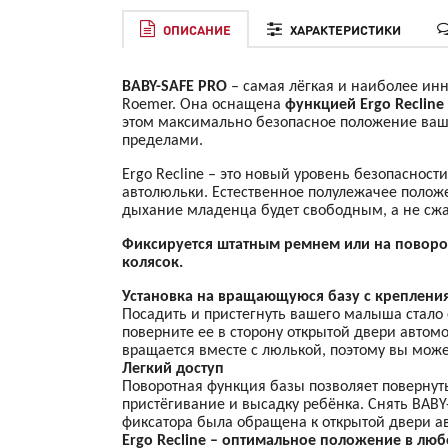
ОПИСАНИЕ
ХАРАКТЕРИСТИКИ
BABY-SAFE
PRO
– самая лёгкая и наиболее ин
Roemer. Она оснащена
функцией Ergo Recline
этом максимально безопасное положение вашег
пределами.
Ergo Recline – это новый уровень безопасност
автолюльки. Естественное полулежачее положе
дыхание младенца будет свободным, а не сж
Фиксируется штатным ремнем или на поворот
колясок.
Установка на вращающуюся базу с креплениям
Посадить и пристегнуть вашего малыша стало
поверните ее в сторону открытой двери автом
вращается вместе с люлькой, поэтому вы може
Легкий доступ
Поворотная функция базы позволяет повернуть
пристёгивание и высадку ребёнка. Снять BAB
фиксатора была обращена к открытой двери а
Ergo Recline – оптимальное положение в люб