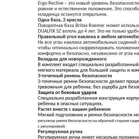
Ergo Recline – это новый уровень безопасност
ровное и естественное положение. Это способ
младенца останутся открытыми.
Одна база, 2 кресла
Поворотная база
Britax
Roemer
может использ
DUALFIX 5Z вплоть до 4 лет. Это не только удо
Правильный угол наклона в любом автомоби
Не все углы наклона автомобильных сидений
чтобы оптимально скорректировать положение
комфортно и безопасно, независимо от угла н
Вкладыш для новорожденного
В комплект входит специально разработанны
мягкого материала для большей защиты и ко
3-точечный ремень безопасности
3-точечные ремни безопасности делают проце
тревожным для ребенка, без ущерба для безо
Защита от боковых ударов
Специально разработанная конструкция корпу
ребенка в опасных ситуациях.
Растет вместе с вашим ребенком
Мягкий подголовник и ремни безопасности мо
регулятор ремня безопасности на обратной стороне сиде
с регулировкой.
Регулируемая ручка
Регулируемая ручка имеет несколько положен