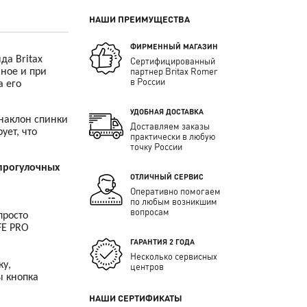
НАШИ ПРЕИМУЩЕСТВА
ФИРМЕННЫЙ МАГАЗИН
да Britax
Сертифицированный
партнер Britax Romer
нное и при
в России
а его
УДОБНАЯ ДОСТАВКА
 наклон спинки
Доставляем заказы
ует, что
практически в любую
точку России
 прогулочных
ОТЛИЧНЫЙ СЕРВИС
Оперативно помогаем
по любым возникшим
вопросам
просто
FE
PRO
ГАРАНТИЯ 2 ГОДА
Несколько сервисных
ку,
центров
ы кнопка
НАШИ СЕРТИФИКАТЫ