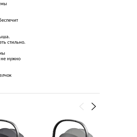
, мы
беспечит
лыша.
еть стильно.
 мы
 не нужно
елчок