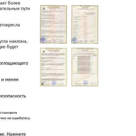
мает более
хательные пути
автокресла
угла наклона,
ке будет
поглощающего
 и менее
безопасность
установите
очно не ошибетесь
ьке. Нажмите