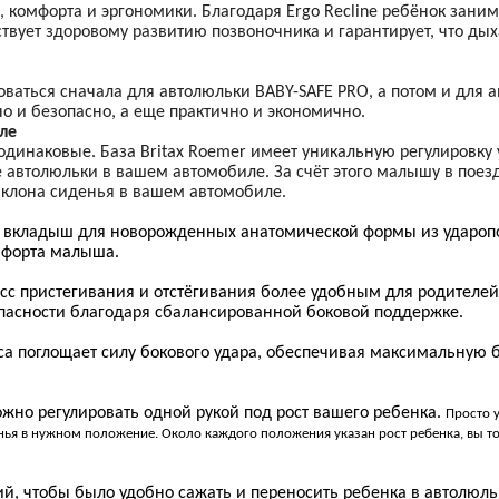
и, комфорта и эргономики. Благодаря Ergo Recline ребёнок зани
ствует здоровому развитию позвоночника и гарантирует, что ды
оваться сначала для автолюльки BABY-SAFE
PRO
, а потом и для 
бно и безопасно, а еще практично и экономично.
ле
 одинаковые. База
Britax
Roemer
имеет уникальную регулировку 
 автолюльки в вашем автомобиле. За счёт этого малышу в поезд
аклона сиденья в вашем автомобиле.
й вкладыш для новорожденных анатомической формы из ударо
мфорта малыша.
сс пристегивания и отстёгивания более удобным для родителей
пасности благодаря сбалансированной боковой поддержке.
са поглощает силу бокового удара, обеспечивая максимальную 
жно регулировать одной рукой под рост вашего ребенка.
Просто 
нья в нужном положение. Около каждого положения указан рост ребенка, вы т
ий, чтобы было удобно сажать и переносить ребенка в автолюл