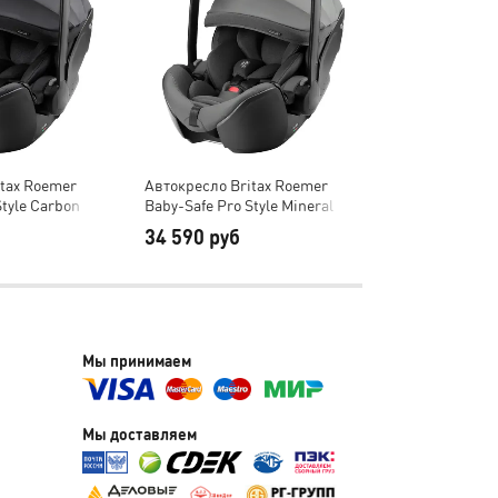
itax Roemer
Автокресло Britax Roemer
Автокресло Br
Style Carbon
Baby-Safe Pro Style Mineral
Baby-Safe Pro 
Grey
34 590 руб
34 590 руб
Мы принимаем
Мы доставляем