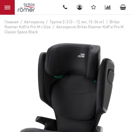
8(905) 536-52-22
Главная
/
Автокресла
/
Группа 2-3 (3 - 12 лет, 15-36 кг)
/
Britax
Roemer KidFix Pro M i-Size
/
Автокресло Britax Roemer KidFix Pro M
Classic Space Black