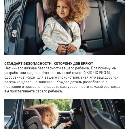
СТАНДАРТ БЕЗОПАСНОСТИ, КОТОРОМУ ДОВЕРЯЮТ
Нет ничего важнее безопасности вашего ребенка. Вот почему мы
разработали сиденье-бустер с высокой спинкой KIDFIX PRO M,
одобренное i-Size , для вашего спокойствия, зная, что ваш дорогой
пассажир идеально защищен. Каждая деталь разработана в
Германии и призвана придавать вам уверенности каждый раз, когда
вы пристегиваете своего ребенка.